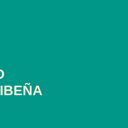
O
IBEÑA